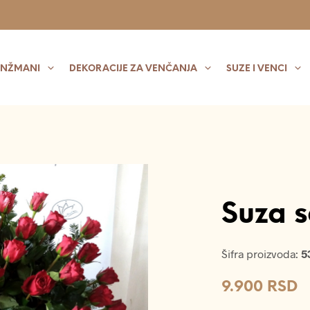
ANŽMANI
DEKORACIJE ZA VENČANJA
SUZE I VENCI
Suza 
Šifra proizvoda:
5
9.900
RSD