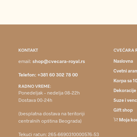
DODAJ U KORPU
KONTAKT
CVEĆARA 
email:
shop@cvecara-royal.rs
Naslovna
Cvetni ara
Telefon: +381 60 302 78 00
Korpa sa 1
RADNO VREME:
Dekoracije
Ponedeljak – nedelja 08-22h
Dostava 00-24h
Suze i venc
Gift shop
(besplatna dostava na teritoriji
Moja ko
centralnih opština Beograda)
Tekući račun: 265-6690310000576-53