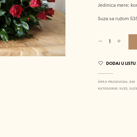
Jedinica mere: k
Suza sa ružom 53
DODAJ U LISTU
ŠIFRA PROIZVODA:
535
KATEGORIJE:
SUZE
,
SUZE