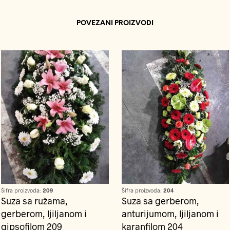
POVEZANI PROIZVODI
Šifra proizvoda:
209
Šifra proizvoda:
204
Suza sa ružama,
Suza sa gerberom,
gerberom, ljiljanom i
anturijumom, ljiljanom i
gipsofilom 209
karanfilom 204