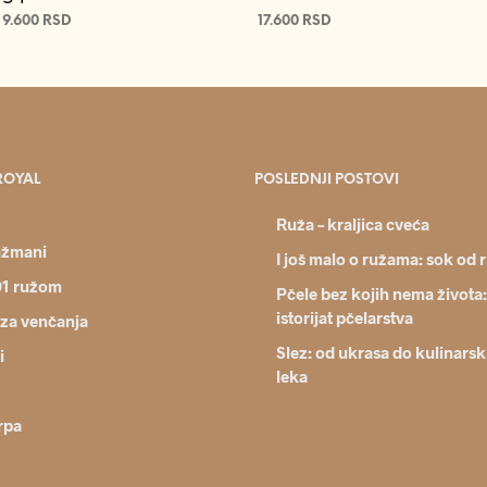
9.600
RSD
17.600
RSD
DODAJ U KORPU
DODAJ U KORPU
ROYAL
POSLEDNJI POSTOVI
Ruža – kraljica cveća
nžmani
I još malo o ružama: sok od 
01 ružom
Pčele bez kojih nema života:
istorijat pčelarstva
 za venčanja
Slez: od ukrasa do kulinarsk
i
leka
rpa