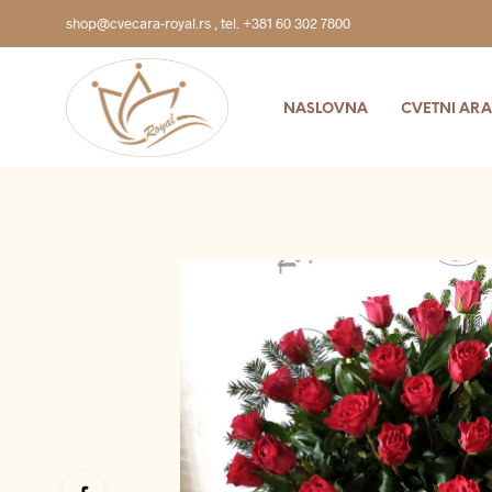
shop@cvecara-royal.rs
,
tel. +381 60 302 7800
NASLOVNA
CVETNI AR