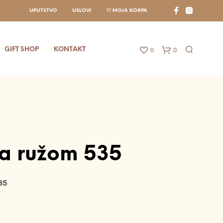
UPUTSTVO
USLOVI
MOJA KORPA
0
0
GIFT SHOP
KONTAKT
sa ružom 535
35
N
E
M
A