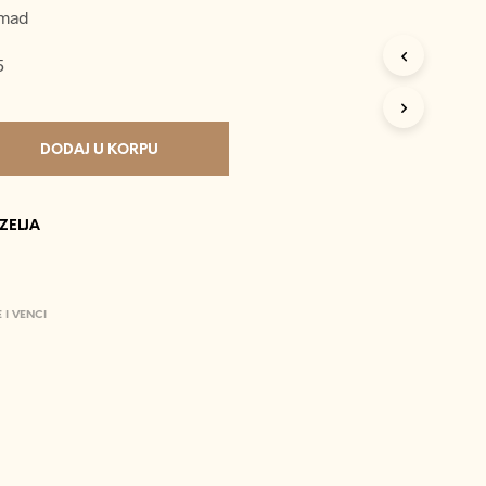
P
omad
R
O
5
I
Z
V
O
D
DODAJ U KORPU
A
U
K
 ZELJA
O
R
P
I
.
 I VENCI