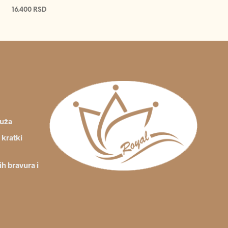
16.400
RSD
DODAJ U KORPU
ruža
 kratki
ih bravura i