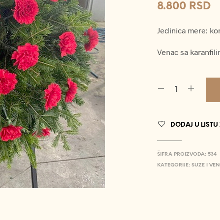
8.800
RSD
Jedinica mere: k
Venac sa karanfil
DODAJ U LISTU
ŠIFRA PROIZVODA:
534
KATEGORIJE:
SUZE I VEN