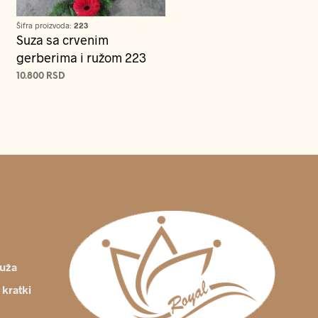
Šifra proizvoda:
223
Suza sa crvenim
gerberima i ružom 223
10.800
RSD
DODAJ U KORPU
ruža
 kratki