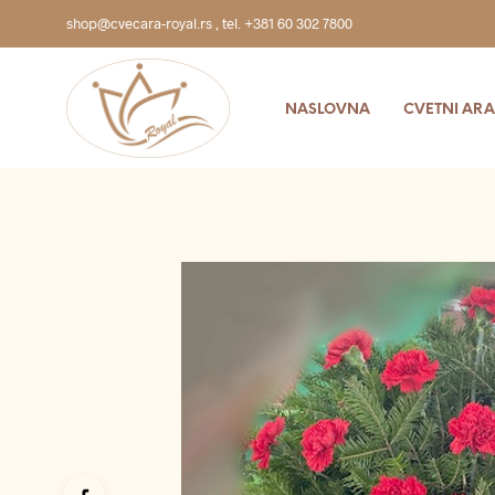
shop@cvecara-royal.rs
,
tel. +381 60 302 7800
NASLOVNA
CVETNI AR