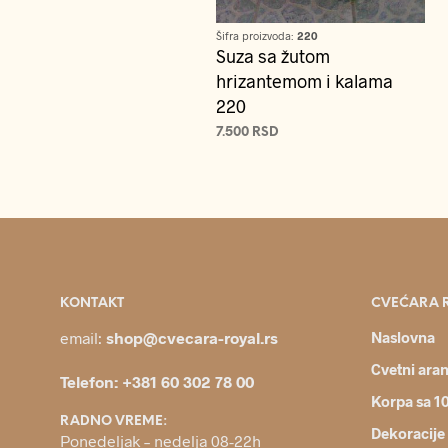
Šifra proizvoda:
220
Suza sa žutom
hrizantemom i kalama
220
7.500
RSD
DODAJ U KORPU
KONTAKT
CVEĆARA 
email:
shop@cvecara-royal.rs
Naslovna
Cvetni ara
Telefon: +381 60 302 78 00
Korpa sa 1
RADNO VREME:
Dekoracije
Ponedeljak – nedelja 08-22h