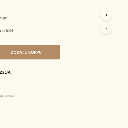
P
R
O
omad
I
Z
V
ima 534
O
D
A
U
DODAJ U KORPU
K
O
R
P
 ZELJA
I
.
CI
,
VENCI