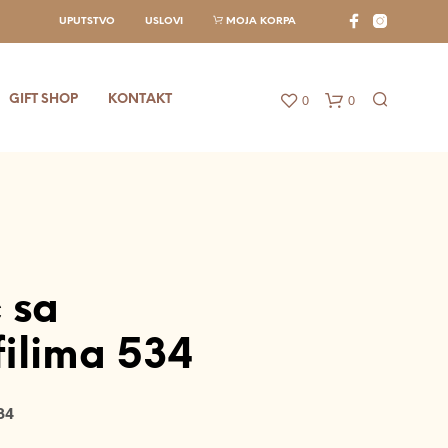
UPUTSTVO
USLOVI
MOJA KORPA
0
0
GIFT SHOP
KONTAKT
 sa
filima 534
N
E
34
M
A