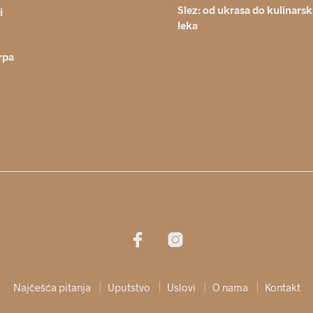
Slez: od ukrasa do kulinarsk
i
leka
rpa
Najčešća pitanja
Uputstvo
Uslovi
O nama
Kontakt