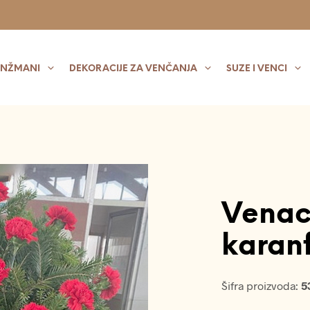
ANŽMANI
DEKORACIJE ZA VENČANJA
SUZE I VENCI
Venac
karan
Šifra proizvoda:
5